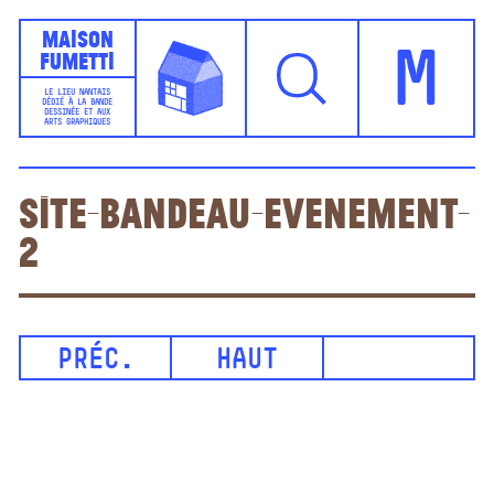
Maison
Fumetti
M
LE LIEU NANTAIS
DÉDIÉ À LA BANDE
DESSINÉE ET AUX
ARTS GRAPHIQUES
site-bandeau-evenement-
2
PRÉC.
HAUT